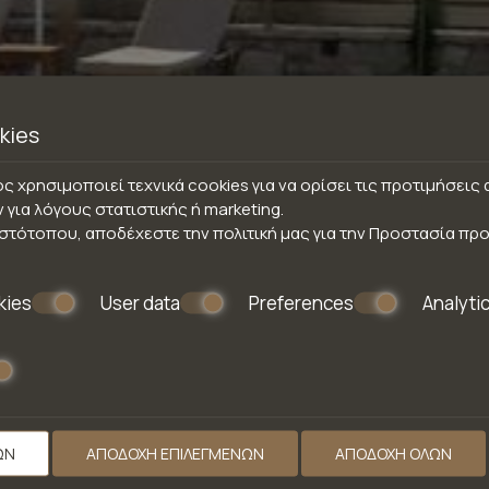
kies
ς χρησιμοποιεί τεχνικά cookies για να ορίσει τις προτιμήσει
ν για λόγους στατιστικής ή marketing.
ιστότοπου, αποδέχεστε την πολιτική μας για την
Προστασία πρ
kies
User data
Preferences
Analyti
ΩΝ
ΑΠΟΔΟΧΉ ΕΠΙΛΕΓΜΈΝΩΝ
ΑΠΟΔΟΧΉ ΌΛΩΝ