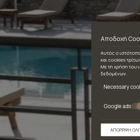
Αποδοχή Coo
Αυτός ο ιστότοπο
και cookies τρίτω
Με τη χρήση του 
δεδομένων
.
Necessary coo
Google ads
ΑΠΌΡΡΙΨΗ ΌΛ