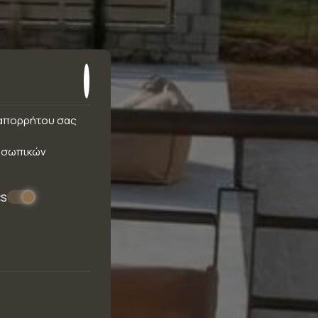
ς απορρήτου σας
οσωπικών
cs