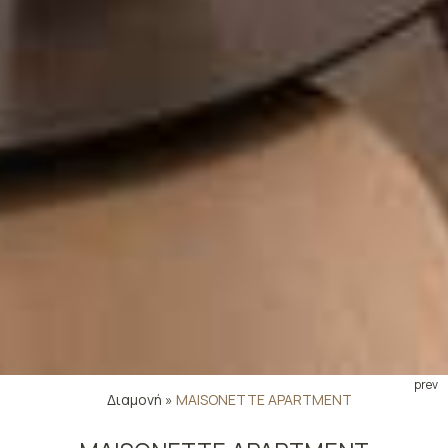
prev
Διαμονή
»
MAISONETTE APARTMENT